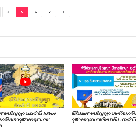
4
5
6
7
»
ระสาทปริญญา ประจำปี ๒๕๖๗
พิธีประสาทปริญญา มหาวิทยาลั
ทยาลัยมหาจุฬาลงกรณราช
จุฬาลงกรณราชวิทยาลัย ประจำป
ย