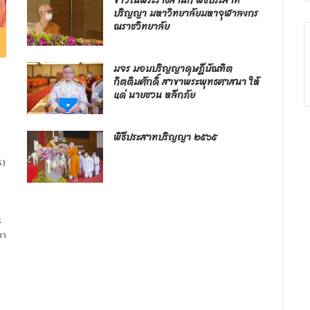
ข่าวในพระราชสำนัก พิธีประสาท
ปริญญา มหาวิทยาลัยมหาจุฬาลงกร
ณราชวิทยาลัย
มจร มอบปริญญาดุษฎีบัณฑิต
กิตติมศักดิ์ สาขาพระพุทธศาสนา ให้
แด่ นายชวน หลีกภัย
พิธีประสาทปริญญา ๒๕๖๕
ร)
ร
หา