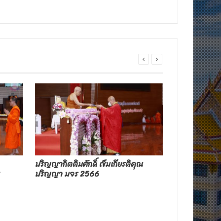
ปริญญากิตติมศักดิ์ เข็มเกียรติคุณ
ประมวลภาพ พ
ปริญญา มจร 2566
ปริญญา (ภาคเช
พ.ศ.๒๕๖๖