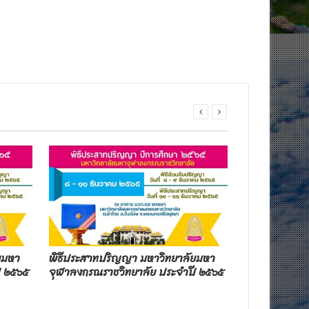
ยมหา
พิธีประสาทปริญญา มหาวิทยาลัยมหา
ข่าวในพระราช
ี ๒๕๖๕
จุฬาลงกรณราชวิทยาลัย ประจำปี ๒๕๖๕
ปริญญา มหาว
ราชวิทยาลัย