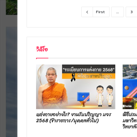
First
...
3
วิดีโอ
งอธิการบดี
แต่งกายอย่างไร? งานรับปริญญา มจร
พิธีป
ยินดี ผู้
2568 (ข้าราชการ/บุคคลทั่วไป)
มหาวิ
วิทยาลั