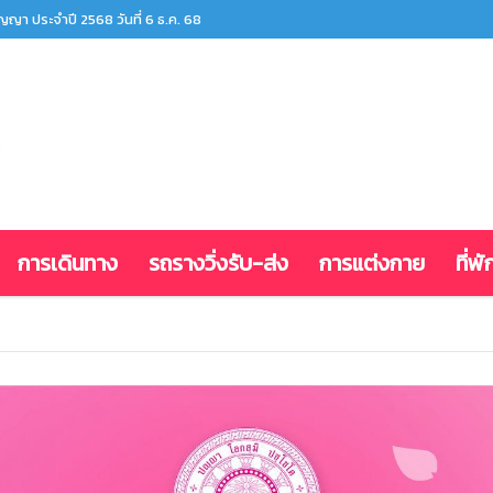
ญา ประจำปี ๒๕๖๘
การเดินทาง
รถรางวิ่งรับ-ส่ง
การแต่งกาย
ที่พั