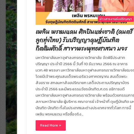
ข่าวสารงานรับปริญญา
เพลิน พรหมแดน ศิลปินแห่งชาติ (ดนตรี
ลูกทุ่งไทย) รับปริญญาดุษฎีบัณฑิต
กิตติมศักดิ์ สาขาพระพุทธศาสนา มจร
มหาวิทยาลัยมหาจุฬาลงกรณราชวิทยาลัย จัดพิธีประสาท
ปริญญา ประจำปี 2566 นี้ วันที่ 10 ธันวาคม 2566 ณ อาคาร
มวก.48 พรรษา มหาวิทยาลัยมหาจุฬาลงกรณราชวิทยาลัย(มจ
โดยมีเจ้าพระคุณสมเด็จพระอริยวงศาคตญาณ สมเด็จพระ
สังฆราช สกลมหาสังฆปริณายก เสด็จประทานปริญญาบัตร
ประจำปี 2566 และมีพระธรรมวัชรบัณฑิต,ศ.ดร อธิการบดี
มหาวิทยาลัยมหาจุฬาลงกรณราชวิทยาลัย พร้อมด้วยกรรมกา
สภามหาวิทยาลัย ผู้บริหาร คณาจารย์ เจ้าหน้าที่ ดุษฎีบัณฑิต ม
บัณฑิต บัณฑิต ทั้งในประเทศและต่างประเทศจากทั่วโลก การนี้
เพลิน พรหมแดน หรือชื่อจริง…
Read More »