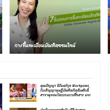
การขึ้นทะเบียนบัณฑิตออนไลน์
คุณปัญญา นิรันดร์กุล Workpoint
รับปริญญาดุษฎีบัณฑิตกิตติมศักดิ์
สาขาพุทธนวัตกรรมการสื่อสาร มจร