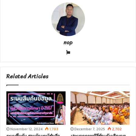
m
a
i
l
nop
W
e
b
s
Related Articles
i
t
e
November 12, 2024
1,703
December 7, 2025
2,702