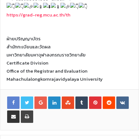
https://grad-reg.mcu.ac.th/th
ฝ่ายปริญญาบัตร
สำนักทะเบียนและวัดผล
มหาวิทยาลัยมหาจุฬาลงกรณราชวิทยาลัย
Certificate Division
Office of the Registrar and Evaluation
Mahachulalongkornrajavidyalaya University
G
L
S
T
P
R
V
o
i
t
u
i
e
K
o
n
u
m
n
d
o
g
k
m
b
t
d
n
l
e
b
l
e
i
t
S
P
e
d
l
r
r
t
a
h
r
+
I
e
e
k
a
i
n
U
s
t
r
n
p
t
e
e
t
o
v
n
i
a
E