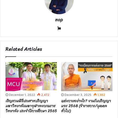
nop
W
e
b
s
Related Articles
i
t
e
December 1, 2022
2,472
December 3, 2025
1,382
เชิญชวนพิธีประสาทปริญญา
แต่งกายอย่างไร? งานรับปริญญา
มหาวิทยาลัยมหาจุฬาลงกรณราช
มจร 2568 (ข้าราชการ/บุคคล
วิทยาลัย ประจำปีการศึกษา 2565
ทั่วไป)