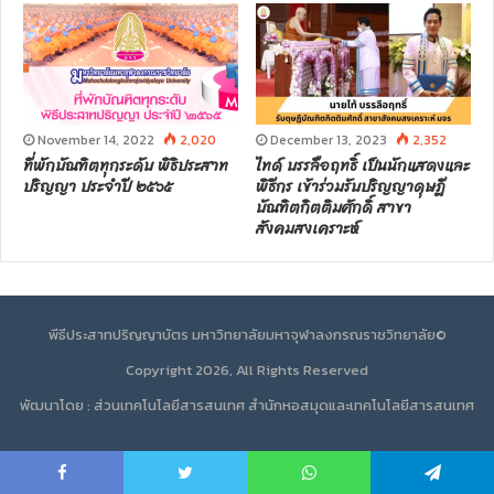
November 14, 2022
2,020
December 13, 2023
2,352
ที่พักบัณฑิตทุกระดับ พิธิประสาท
ไทด์ บรรลือฤทธิ์ เป็นนักแสดงและ
ปริญญา ประจำปี ๒๕๖๕
พิธีกร เข้าร่วมรับปริญญาดุษฎี
บัณฑิตกิตติมศักดิ์ สาขา
สังคมสงเคราะห์
พีธีประสาทปริญญาบัตร มหาวิทยาลัยมหาจุฬาลงกรณราชวิทยาลัย©
Copyright 2026, All Rights Reserved
พัฒนาโดย : ส่วนเทคโนโลยีสารสนเทศ สำนักหอสมุดและเทคโนโลยีสารสนเทศ