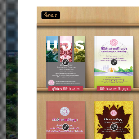
ทั้งหมด
สูจิบัตร พิธีประสาท
พิธีประสาทปริญญา
ปริญญา ประจำปี
มหาวิทยาลัยมหาจุฬา
๒๕๖๘
ลงกรณราชวิทยาลัย
ประจำปี ๒๕๖๗