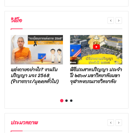
วิดีโอ
อง
แต่งกายอย่างไร? งานรับ
พิธีประสาทปริญญา ประจำ
พ
ร
ปริญญา มจร 2568
ปี ๒๕๖๗ มหาวิทยาลัยมหา
ม
(ข้าราชการ/บุคคลทั่วไป)
จุฬาลงกรณราชวิทยาลัย
ณ
๒
ประมวลภาพ