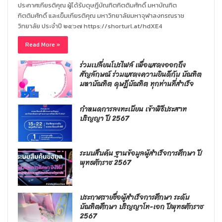
ประกาศเกียรติคุณ ผู้ได้รับดุษฎีบัณฑิตกิตติมศักดิ์ มหาบัณฑิต
กิตติมศักดิ์ และเข็มเกียรติคุณ มหาวิทยาลัยมหาจุฬาลงกรณราช
วิทยาลัย ประจำปี ๒๕๖๗ https://shorturl.at/hdXE4
Read More »
ร่วมเปลี่ยนโปรไฟล์ เพื่อแสดงออกถึง
สัญลักษณ์ ร่วมแสดงความยินดีกับ บัณฑิต
มหาบัณฑิต ดุษฎีบัณฑิต ทุกท่านที่สำเร็จ
กำหนดการลงทะเบียน เข้าพิธีประสาท
ปริญญา ปี 2567
ระบบสืบค้น ฐานข้อมูลผู้สำเร็จการศึกษา ปี
พุทธศักราช 2567
ประกาศรายชื่อผู้สำเร็จการศึกษา ระดับ
บัณฑิตศึกษา ปริญญาโท-เอก ปีพุทธศักราช
2567