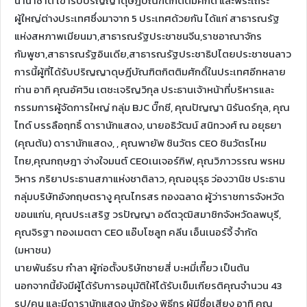
นานาชาติ เข้ารับปริญญาดุษฎีบัณฑิตกิตติมศักดิ์ และพระเถระ
ผู้ใหญ่ต่างประเทศซึ่งมาจาก 5 ประเทศด้วยกัน ได้แก่ สาธารณรัฐ
แห่งสหภาพเมียนมา,สาธารณรัฐประชาชนจีน,ราชอาณาจักร
กัมพูชา,สาธารณรัฐอินเดีย,สาธารณรัฐประชาธิปไตยประชาชนลาว
การนี้ผู้ที่ได้รับปริญญาดุษฎีบัณฑิตกิตติมศักดิ์ในประเทศอีกหลาย
ท่าน อาทิ คุณอัศวิน เตชะเจริญวิกุล ประธานเจ้าหน้าที่บริหารและ
กรรมการผู้จัดการใหญ่ กลุ่ม BJC บิ๊กซี, คุณปัญญา นิรันดร์กุล, คุณ
ไทด์ บรรลือฤทธิ์ ดารานักแสดง, นายอธิวัฒน์ สนิทวงศ์ ณ อยุธยา
(คุณต้น) ดารานักแสดง, , คุณพายัพ ชินวัตร CEO ชินวัตรไหม
ไทย,คุณกฤษฎา จ่างใจมนต์ CEOเนเจอร์กิฟ, คุณวิภาวรรณ พรหม
วิหาร ภริยาประธานสภาแห่งชาติลาว, คุณอนุรุธ ว่องวานิช ประธาน
กลุ่มบริษัทอังกฤษตรางู คุณไกรสร กองฉลาด ผู้ว่าราชการจังหวัด
ขอนแก่น, คุณประเสริฐ วรปัญญา อดีตวุฒิสมาชิกจังหวัดลพบุรี,
คุณจิรฐา ทองเมตตา CEO แอ๊บโซลูท คลีน เอ็นเนอร์จี้ จำกัด
(มหาชน)
นายพันธ์รบ กำลา ผู้ก่อตั้งบริษัทชายสี่ บะหมี่เกี๊ยว เป็นต้น
นอกจากนี้ยังมีผู้ได้รับการอนุมัติให้ได้รับเข็มเกียรติคุณจำนวน 43
รูป/คน และมีดารานักแสดง นักร้อง พิธีกร ผู้มีชื่อเสียง อาทิ คุณ