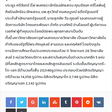
ประยูร ศรีจันทร์ (ไผ่ พงศธร) นักร้องนักแสดง คุณรัชนก ศรีโลพันธุ์
ศิลปินนักร้อง นักแสดง, นพ.สุรวิทย์ คนสมบูรณ์ อดีตรัฐมนตรี
ประจำสำนักนายกรัฐมนตรี, นายสุภชัย วีระภูชงค์ รองกรรมการผู้
จัดการบริษัท ไทยนครพัฒนา จำกัด นางทัศนี จ่างใจมนต์ ผู้บริหารเน
เจอกิฟ ผู้ทำคุณประโยชน์ต่อพระพุทธศาสนาเป็นต้น
ทั้งนี้ มหาวิทยาลัยมหาจุฬาลงกรณราชวิทยาลัย เป็นมหาวิทยาลัยใน
กำกับของรัฐที่มีพระภิกษุสงฆ์ สามเณร และคฤหัสถ์ โดยปัจจุบัน
การจัดการศึกษาในประเทศประกอบด้วย 11 วิทยาเขต 28 วิทยาลัย
สงฆ์ 3 หน่วยวิทยบริการ และสถาบันสมทบในต่างประเทศอีก 5 แห่ง
มีทั้งหลักสูตรภาษาไทยและหลักสูตรอินเตอร์ ระดับชั้นปริญญาตรี-
โท-เอก มีจำนวนทั้งสิ้น 20,346รูป/คน ประกอบด้วยนิสิตปริญญา
ตรีจำนวน 14,356 รูป/คน นิสิตปริญญาโท 3,748 รูป/คน นิสิต
ปริญญาเอก 2,242 รูป/คน
G
L
S
T
P
R
V
o
i
t
u
i
e
K
o
n
u
m
n
d
o
g
k
m
b
t
d
n
l
e
b
l
e
i
t
S
P
e
d
l
r
r
t
a