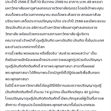
ประจำปี 2566 นี้ วันที่ 10 ธันวาคม 2566 ณ อาคาร มวก.48 พรรษา
มหาวิทยาลัยมหาจุฬาลงกรณราชวิทยาลัย(มจร) โดยมีเจ้าพระคุณ
สมเด็จพระอริยวงศาคตญาณ สมเด็จพระสังฆราช สกลมหาสังฆ
ปริณายก เสด็จประทานปริญญาบัตร ประจำปี 2566 และมีพระธรรม
วัชรบัณฑิต,ศ.ดร อธิการบดี มหาวิทยาลัยมหาจุฬาลงกรณราช
วิทยาลัย พร้อมด้วยกรรมการสภามหาวิทยาลัย ผู้บริหาร
คณาจารย์ เจ้าหน้าที่ ดุษฎีบัณฑิต มหาบัณฑิต บัณฑิต ทั้งในประเทศ
และต่างประเทศจากทั่วโลก
การนี้ เพลิน พรหมแดน หรือชื่อจริง “สมส่วน พรหมสว่าง” เป็น
ศิลปินชายนักร้องเพลงไทยประเภท (เพลงลูกทุ่ง)ร่วมรับปริญญา
ดุษฎีบัณฑิตกิตติมศักดิ์ สาขาพระพุทธศาสนา สาขาที่เผยแผ่
พระพุทธศาสนา ได้ศึกษาพระไตรปิฎกให้ได้รู้ถ่องแท้เพื่อสืบทอด
พระพุทธศาสนา
ในปีนี้ สภามหาวิทยาลัยได้อนุมัติให้มีการมอบถวายปริญญาดุษฎี
บัณฑิตกิตติมศักดิ์ จำนวน 74 รูป/คน เข็มเกียรติคุณ 43 รูป/คน
โดยปริญญาดุษฎีบัณฑิตกิตติมศักดิ์ มีพระภิกษุสงฆ์ผู้เป็นที่เคารพ
สักการะ ทำคุณประโยชน์ต่อพระพุทธศาสนาทั้งในประเทศและ