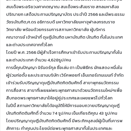
สมเด็จพระอริยวงศาคตญาณ สมเด็จพระสังฆราช สกลมหาสังฆ
ปริณายก เสด็จประทานปริญญาบัตร ประจำปี 2566 และมีพระธรรม
วัชรบัณฑิต,ศ.ดร อธิการบดี มหาวิทยาลัยมหาจุฬาลงกรณราช
วิทยาลัย พร้อมด้วยกรรมการสภามหาวิทยาลัย ผู้บริหาร
คณาจารย์ เจ้าหน้าที่ ดุษฎีบัณฑิต มหาบัณฑิต บัณฑิต ทั้งในประเทศ
และต่างประเทศจากทั่วโลก
โดยปี พ.ศ. 2566 มีผู้สำเร็จการศึกษาเข้ารับประทานปริญญาทั้งใน
และต่างประเทศ จำนวน 4,628รูป/คน
การนี้คุณปัญญา นิรันดร์กุล ชื่อเล่น ตา เป็นพิธีกร นักแสดง หนึ่งใน
ผู้ร่วมก่อตั้ง และประธานบริษัท เวิร์คพอยท์ เอ็นเทอร์เทนเมนท์ จำกัด
เข้าร่วมรับปริญญาดุษฎีบัณฑิตกิตติมศักดิ์ สาขาพุทธนวัตกรรม
การสื่อสาร สาขาที่เผยแผ่พระพุทธศาสนาด้วยนวัตกรรมใหม่ๆเพื่อ
สืบทอดพระพุทธศาสนาให้อยู่คู่ประเทศและเผยแพร่ไปทั่วโลก
ในปีนี้ สภามหาวิทยาลัยได้อนุมัติให้มีการมอบถวายปริญญาดุษฎี
บัณฑิตกิตติมศักดิ์ จำนวน 74 รูป/คน เข็มเกียรติคุณ 43 รูป/คน
โดยปริญญาดุษฎีบัณฑิตกิตติมศักดิ์ มีพระภิกษุสงฆ์ผู้เป็นที่เคารพ
สักการะ ทำคุณประโยชน์ต่อพระพุทธศาสนาทั้งในประเทศและ