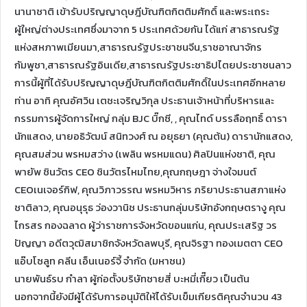
นานาชาติ เข้ารับปริญญาดุษฎีบัณฑิตกิตติมศักดิ์ และพระเถระ
ผู้ใหญ่ต่างประเทศซึ่งมาจาก 5 ประเทศด้วยกัน ได้แก่ สาธารณรัฐ
แห่งสหภาพเมียนมา,สาธารณรัฐประชาชนจีน,ราชอาณาจักร
กัมพูชา,สาธารณรัฐอินเดีย,สาธารณรัฐประชาธิปไตยประชาชนลาว
การนี้ผู้ที่ได้รับปริญญาดุษฎีบัณฑิตกิตติมศักดิ์ในประเทศอีกหลาย
ท่าน อาทิ คุณอัศวิน เตชะเจริญวิกุล ประธานเจ้าหน้าที่บริหารและ
กรรมการผู้จัดการใหญ่ กลุ่ม BJC บิ๊กซี, , คุณไทด์ บรรลือฤทธิ์ ดารา
นักแสดง, นายอธิวัฒน์ สนิทวงศ์ ณ อยุธยา (คุณต้น) ดารานักแสดง,
คุณสมส่วน พรหมสว่าง (เพลิน พรหมแดน) ศิลปินแห่งชาติ, คุณ
พายัพ ชินวัตร CEO ชินวัตรไหมไทย,คุณกฤษฎา จ่างใจมนต์
CEOเนเจอร์กิฟ, คุณวิภาวรรณ พรหมวิหาร ภริยาประธานสภาแห่ง
ชาติลาว, คุณอนุรุธ ว่องวานิช ประธานกลุ่มบริษัทอังกฤษตรางู คุณ
ไกรสร กองฉลาด ผู้ว่าราชการจังหวัดขอนแก่น, คุณประเสริฐ วร
ปัญญา อดีตวุฒิสมาชิกจังหวัดลพบุรี, คุณจิรฐา ทองเมตตา CEO
แอ๊บโซลูท คลีน เอ็นเนอร์จี้ จำกัด (มหาชน)
นายพันธ์รบ กำลา ผู้ก่อตั้งบริษัทชายสี่ บะหมี่เกี๊ยว เป็นต้น
นอกจากนี้ยังมีผู้ได้รับการอนุมัติให้ได้รับเข็มเกียรติคุณจำนวน 43