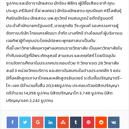
รูป/คน และมีดารานักแสดง นักร้อง พิธีกร ผู้มีชื่อเสียง อาทิ คุณ
ประยูร ศรีจันทร์ (ไผ่ พงศธร) นักร้องนักแสดง คุณรัชนก ศรีโลพันธุ์
ศิลปินนักร้อง นักแสดง, นพ.สุรวิทย์ คนสมบูรณ์ อดีตรัฐมนตรี
ประจำสำนักนายกรัฐมนตรี, นายสุภชัย วีระภูชงค์ รองกรรมการผู้
จัดการบริษัท ไทยนครพัฒนา จำกัด นางทัศนี จ่างใจมนต์ ผู้บริหารเน
เจอกิฟ ผู้ทำคุณประโยชน์ต่อพระพุทธศาสนาเป็นต้น
ทั้งนี้ มหาวิทยาลัยมหาจุฬาลงกรณราชวิทยาลัย เป็นมหาวิทยาลัยใน
กำกับของรัฐที่มีพระภิกษุสงฆ์ สามเณร และคฤหัสถ์ โดยปัจจุบัน
การจัดการศึกษาในประเทศประกอบด้วย 11 วิทยาเขต 28 วิทยาลัย
สงฆ์ 3 หน่วยวิทยบริการ และสถาบันสมทบในต่างประเทศอีก 5 แห่ง
มีทั้งหลักสูตรภาษาไทยและหลักสูตรอินเตอร์ ระดับชั้นปริญญาตรี-
โท-เอก มีจำนวนทั้งสิ้น 20,346รูป/คน ประกอบด้วยนิสิตปริญญา
ตรีจำนวน 14,356 รูป/คน นิสิตปริญญาโท 3,748 รูป/คน นิสิต
ปริญญาเอก 2,242 รูป/คน
G
L
S
T
P
R
V
o
i
t
u
i
e
K
o
n
u
m
n
d
o
g
k
m
b
t
d
n