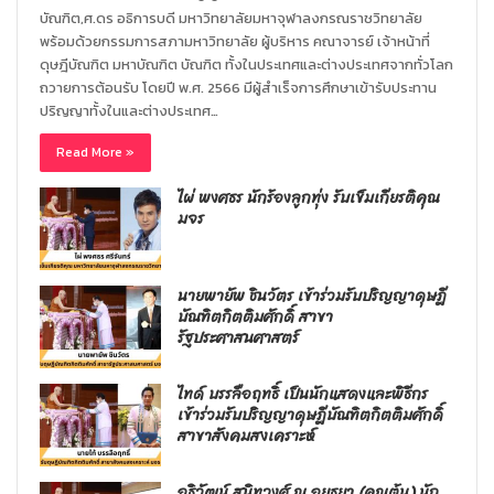
บัณฑิต,ศ.ดร อธิการบดี มหาวิทยาลัยมหาจุฬาลงกรณราชวิทยาลัย
พร้อมด้วยกรรมการสภามหาวิทยาลัย ผู้บริหาร คณาจารย์ เจ้าหน้าที่
ดุษฎีบัณฑิต มหาบัณฑิต บัณฑิต ทั้งในประเทศและต่างประเทศจากทั่วโลก
ถวายการต้อนรับ โดยปี พ.ศ. 2566 มีผู้สำเร็จการศึกษาเข้ารับประทาน
ปริญญาทั้งในและต่างประเทศ…
Read More »
ไผ่ พงศธร นักร้องลูกทุ่ง รับเข็มเกียรติคุณ
มจร
นายพายัพ ชินวัตร เข้าร่วมรับปริญญาดุษฎี
บัณฑิตกิตติมศักดิ์ สาขา
รัฐประศาสนศาสตร์
ไทด์ บรรลือฤทธิ์ เป็นนักแสดงและพิธีกร
เข้าร่วมรับปริญญาดุษฎีบัณฑิตกิตติมศักดิ์
สาขาสังคมสงเคราะห์
อธิวัฒน์ สนิทวงศ์ ณ อยุธยา (คุณต้น) นัก