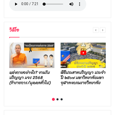
วิดีโอ
อง
แต่งกายอย่างไร? งานรับ
พิธีประสาทปริญญา ประจำ
พ
ร
ปริญญา มจร 2568
ปี ๒๕๖๗ มหาวิทยาลัยมหา
ม
(ข้าราชการ/บุคคลทั่วไป)
จุฬาลงกรณราชวิทยาลัย
ณ
๒