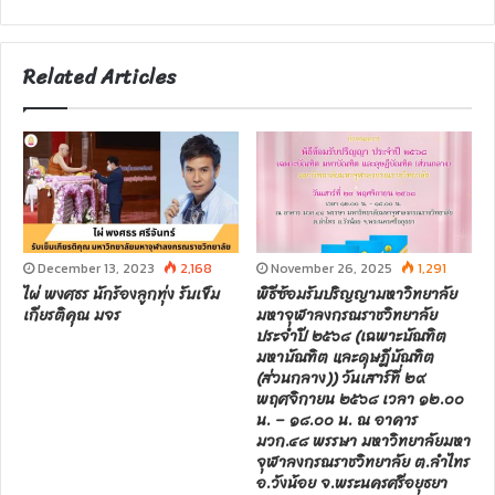
e
b
s
Related Articles
i
t
e
December 13, 2023
2,168
November 26, 2025
1,291
ไผ่ พงศธร นักร้องลูกทุ่ง รับเข็ม
พิธีซ้อมรับปริญญามหาวิทยาลัย
เกียรติคุณ มจร
มหาจุฬาลงกรณราชวิทยาลัย
ประจำปี ๒๕๖๘ (เฉพาะบัณฑิต
มหาบัณฑิต และดุษฎีบัณฑิต
(ส่วนกลาง)) วันเสาร์ที่ ๒๙
พฤศจิกายน ๒๕๖๘ เวลา ๑๒.๐๐
น. – ๑๘.๐๐ น. ณ อาคาร
มวก.๔๘ พรรษา มหาวิทยาลัยมหา
จุฬาลงกรณราชวิทยาลัย ต.ลำไทร
อ.วังน้อย จ.พระนครศรีอยุธยา