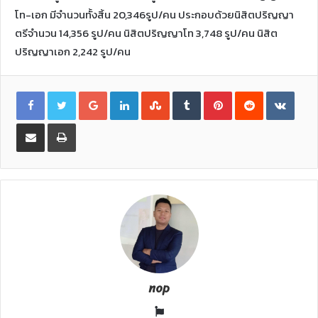
โท-เอก มีจำนวนทั้งสิ้น 20,346รูป/คน ประกอบด้วยนิสิตปริญญา
ตรีจำนวน 14,356 รูป/คน นิสิตปริญญาโท 3,748 รูป/คน นิสิต
ปริญญาเอก 2,242 รูป/คน
G
L
S
T
P
R
V
o
i
t
u
i
e
K
o
n
u
m
n
d
o
g
k
m
b
t
d
n
l
e
b
l
e
i
t
S
P
e
d
l
r
r
t
a
h
r
+
I
e
e
k
a
i
n
U
s
t
r
n
p
t
e
e
t
o
v
n
i
a
E
m
a
i
l
nop
W