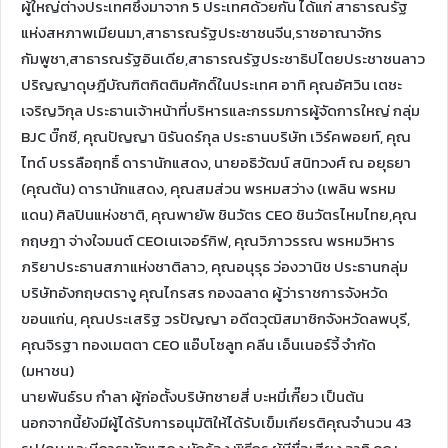
ผู้ใหญ่ต่างประเทศซึ่งมาจาก 5 ประเทศด้วยกัน ได้แก่ สาธารณรัฐ
แห่งสหภาพเมียนมา,สาธารณรัฐประชาชนจีน,ราชอาณาจักร
กัมพูชา,สาธารณรัฐอินเดีย,สาธารณรัฐประชาธิปไตยประชาชนลาว
ปริญญาดุษฎีบัณฑิตกิตติมศักดิ์ในประเทศ อาทิ คุณอัศวิน เตชะ
เจริญวิกุล ประธานเจ้าหน้าที่บริหารและกรรมการผู้จัดการใหญ่ กลุ่ม
BJC บิ๊กซี, คุณปัญญา นิรันดร์กุล ประธานบริษัท เวิร์คพอยท์, คุณ
ไทด์ บรรลือฤทธิ์ ดารานักแสดง, นายอธิวัฒน์ สนิทวงศ์ ณ อยุธยา
(คุณต้น) ดารานักแสดง, คุณสมส่วน พรหมสว่าง (เพลิน พรหม
แดน) ศิลปินแห่งชาติ, คุณพายัพ ชินวัตร CEO ชินวัตรไหมไทย,คุณ
กฤษฎา จ่างใจมนต์ CEOเนเจอร์กิฟ, คุณวิภาวรรณ พรหมวิหาร
ภริยาประธานสภาแห่งชาติลาว, คุณอนุรุธ ว่องวานิช ประธานกลุ่ม
บริษัทอังกฤษตรางู คุณไกรสร กองฉลาด ผู้ว่าราชการจังหวัด
ขอนแก่น, คุณประเสริฐ วรปัญญา อดีตวุฒิสมาชิกจังหวัดลพบุรี,
คุณจิรฐา ทองเมตตา CEO แอ๊บโซลูท คลีน เอ็นเนอร์จี้ จำกัด
(มหาชน)
นายพันธ์รบ กำลา ผู้ก่อตั้งบริษัทชายสี่ บะหมี่เกี๊ยว เป็นต้น
นอกจากนี้ยังมีผู้ได้รับการอนุมัติให้ได้รับเข็มเกียรติคุณจำนวน 43