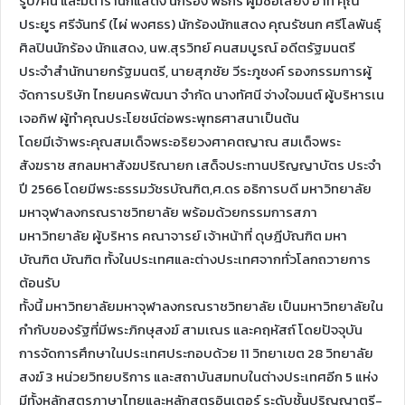
รูป/คน และมีดารานักแสดง นักร้อง พิธีกร ผู้มีชื่อเสียง อาทิ คุณ
ประยูร ศรีจันทร์ (ไผ่ พงศธร) นักร้องนักแสดง คุณรัชนก ศรีโลพันธุ์
ศิลปินนักร้อง นักแสดง, นพ.สุรวิทย์ คนสมบูรณ์ อดีตรัฐมนตรี
ประจำสำนักนายกรัฐมนตรี, นายสุภชัย วีระภูชงค์ รองกรรมการผู้
จัดการบริษัท ไทยนครพัฒนา จำกัด นางทัศนี จ่างใจมนต์ ผู้บริหารเน
เจอกิฟ ผู้ทำคุณประโยชน์ต่อพระพุทธศาสนาเป็นต้น
โดยมีเจ้าพระคุณสมเด็จพระอริยวงศาคตญาณ สมเด็จพระ
สังฆราช สกลมหาสังฆปริณายก เสด็จประทานปริญญาบัตร ประจำ
ปี 2566 โดยมีพระธรรมวัชรบัณฑิต,ศ.ดร อธิการบดี มหาวิทยาลัย
มหาจุฬาลงกรณราชวิทยาลัย พร้อมด้วยกรรมการสภา
มหาวิทยาลัย ผู้บริหาร คณาจารย์ เจ้าหน้าที่ ดุษฎีบัณฑิต มหา
บัณฑิต บัณฑิต ทั้งในประเทศและต่างประเทศจากทั่วโลกถวายการ
ต้อนรับ
ทั้งนี้ มหาวิทยาลัยมหาจุฬาลงกรณราชวิทยาลัย เป็นมหาวิทยาลัยใน
กำกับของรัฐที่มีพระภิกษุสงฆ์ สามเณร และคฤหัสถ์ โดยปัจจุบัน
การจัดการศึกษาในประเทศประกอบด้วย 11 วิทยาเขต 28 วิทยาลัย
สงฆ์ 3 หน่วยวิทยบริการ และสถาบันสมทบในต่างประเทศอีก 5 แห่ง
มีทั้งหลักสูตรภาษาไทยและหลักสูตรอินเตอร์ ระดับชั้นปริญญาตรี-