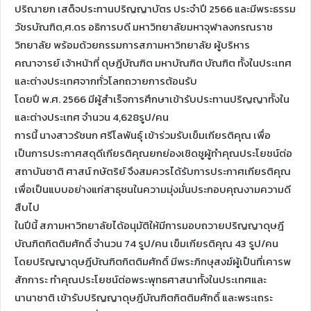
ปริณายก เสด็จประทานปริญญาบัตร ประจำปี 2566 และมีพระธรรม
วัชรบัณฑิต,ศ.ดร อธิการบดี มหาวิทยาลัยมหาจุฬาลงกรณราช
วิทยาลัย พร้อมด้วยกรรมการสภามหาวิทยาลัย ผู้บริหาร
คณาจารย์ เจ้าหน้าที่ ดุษฎีบัณฑิต มหาบัณฑิต บัณฑิต ทั้งในประเทศ
และต่างประเทศจากทั่วโลกถวายการต้อนรับ
โดยปี พ.ศ. 2566 มีผู้สำเร็จการศึกษาเข้ารับประทานปริญญาทั้งใน
และต่างประเทศ จำนวน 4,628รูป/คน
การนี้ นางสาวรัชนก ศรีโลพันธุ์ เข้าร่วมรับเข็มเกียรติคุณ เพื่อ
เป็นการประกาศสดุดีเกียรติคุณยกย่องเชิดชูผู้ทำคุณประโยชน์ต่อ
สถาบันชาติ ศาสน์ กษัตริย์ จึงสมควรได้รับการประกาศเกียรติคุณ
เพื่อเป็นแบบอย่างแก่สาธุชนในความมุ่งมั่นประกอบคุณงามความดี
สืบไป
ในปีนี้ สภามหาวิทยาลัยได้อนุมัติให้มีการมอบถวายปริญญาดุษฎี
บัณฑิตกิตติมศักดิ์ จำนวน 74 รูป/คน เข็มเกียรติคุณ 43 รูป/คน
โดยปริญญาดุษฎีบัณฑิตกิตติมศักดิ์ มีพระภิกษุสงฆ์ผู้เป็นที่เคารพ
สักการะ ทำคุณประโยชน์ต่อพระพุทธศาสนาทั้งในประเทศและ
นานาชาติ เข้ารับปริญญาดุษฎีบัณฑิตกิตติมศักดิ์ และพระเถระ