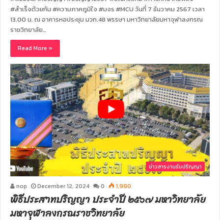
#สำเร็จด้วยกัน #ความภาคภูมิใจ #มจร #MCU วันที่ 7 ธันวาคม 2567 เวลา
13.00 น. ณ อาคารหอประชุม มวก.48 พรรษา มหาวิทยาลัยมหาจุฬาลงกรณ
ราชวิทยาลัย…
Read More »
ข่าวสารงานรับปริญญา
nop
December 12, 2024
0
1,980
พิธีประสาทปริญญา ประจำปี ๒๕๖๗ มหาวิทยาลัย
มหาจุฬาลงกรณราชวิทยาลัย