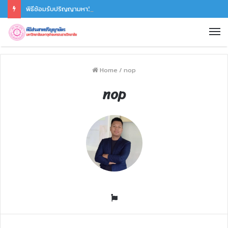
พิธีซ้อมรับปริญญามหาวิทยาลัยมหาจุฬาลงกรณราชวิทยาลัย ประจำปี ๒๕๖๘ (เฉพาะบัณฑิต มหาบัณฑิต และดุษฎีบัณฑิต (ส่วนกลาง)) วันเสาร์ที่ ๒๙ พฤศจิกายน ๒๕๖๘ เวลา ๑๒.๐๐ น. – ๑๘.๐๐ น. ณ อาคาร มวก.๔๘ พรรษา มหาวิทยาลัยมหาจุฬาลงกรณราชวิทยาลัย ต.ลำไทร อ.วังน้อย จ.พระนครศรีอยุธยา
Home
/
nop
nop
W
e
b