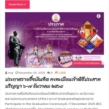
Read More »
ข่าวสารงานรับปริญญา
nop
November 26, 2025
0
1,268
ประกาศรายชื่อบัณฑิต ลงทะเบียนเข้าพิธีประสาท
ปริญญา ๖-๗ ธันวาคม ๒๕๖๘
ประกาศรายชื่อบัณฑิตลงทะเบียนเข้าพิธีประสาทปริญญา๖-๗ ธันวาคม
๒๕๖๘Announcement ofthe List of GraduatesRegistered to
Participate in the Graduation Ceremony6–7 December 2025 (B.E.
2568)ตรวจสอบรายชื่อ-Checkhttps://grad-reg.mcu.ac.th/th ฝ่าย