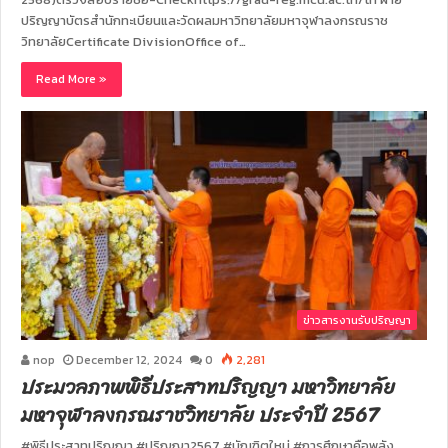
ปริญญาบัตรสำนักทะเบียนและวัดผลมหาวิทยาลัยมหาจุฬาลงกรณราช
วิทยาลัยCertificate DivisionOffice of…
Read More »
ข่าวสารงานรับปริญญา
nop
December 12, 2024
0
2,281
ประมวลภาพพิธีประสาทปริญญา มหาวิทยาลัย
มหาจุฬาลงกรณราชวิทยาลัย ประจำปี 2567
#พิธีประสาทปริญญา #ปริญญา2567 #บัณฑิตใหม่ #การศึกษาคือพลัง