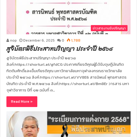
ข่าวสารงานรับปริญญา
nop
December 6, 2025
0
1,788
สูจิบัตรพิธีประสาทปริญญา ประจำปี ๒๕๖๘
สูจิบัตรพิธีประสาทปริญญา ประจำปี ๒๕๖๘
ลิงค์:https://shorturl.at/gfdCG ประกาศเกียรติคุณผู้ได้รับดุษฎีบัณฑิต
กิตติมศักดิ์และเข็มเกียรติคุณ มหาวิทยาลัยมหาจุฬาลงกรณราชวิทยาลัย
ประจำปี ๒๕๖๘ ลิงค์:https://shorturl.at/VV8E6 สารนิพนธ์ พุทธศาสตร
บัณฑิต ประจำปี พ.ศ.๒๕๖๘ ลิงค์:https://shorturl.at/Bm8Er วารสาร มหา
จุฬาวิชาการ ปีที่ ๑๒ ฉบับที่ ๓…
Read More »