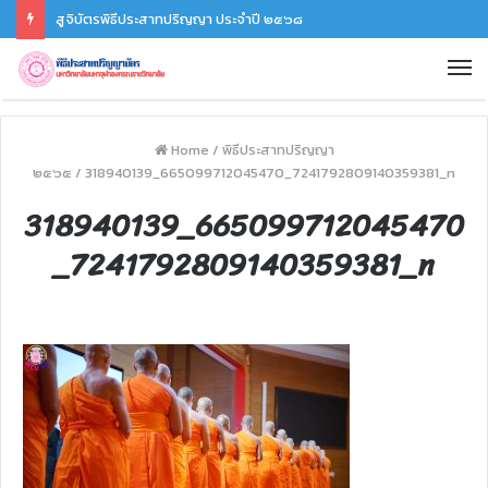
สูจิบัตรพิธีประสาทปริญญา ประจำปี ๒๕๖๘
Home
/
พิธีประสาทปริญญา
๒๕๖๕
/
318940139_665099712045470_7241792809140359381_n
318940139_665099712045470
_7241792809140359381_n