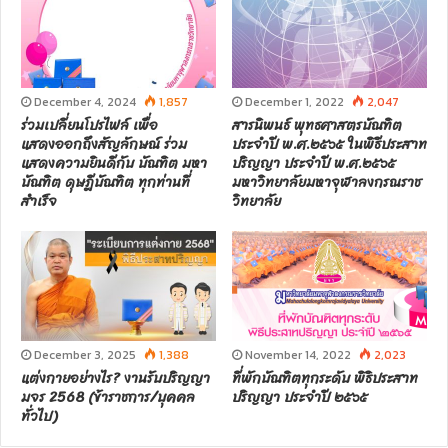
December 4, 2024
1,857
December 1, 2022
2,047
ร่วมเปลี่ยนโปรไฟล์ เพื่อ
สารนิพนธ์ พุทธศาสตรบัณฑิต
แสดงออกถึงสัญลักษณ์ ร่วม
ประจำปี พ.ศ.๒๕๖๕ ในพิธีประสาท
แสดงความยินดีกับ บัณฑิต มหา
ปริญญา ประจำปี พ.ศ.๒๕๖๕
บัณฑิต ดุษฎีบัณฑิต ทุกท่านที่
มหาวิทยาลัยมหาจุฬาลงกรณราช
สำเร็จ
วิทยาลัย
December 3, 2025
1,388
November 14, 2022
2,023
แต่งกายอย่างไร? งานรับปริญญา
ที่พักบัณฑิตทุกระดับ พิธิประสาท
มจร 2568 (ข้าราชการ/บุคคล
ปริญญา ประจำปี ๒๕๖๕
ทั่วไป)