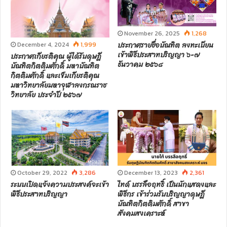
November 26, 2025
1,268
ประกาศรายชื่อบัณฑิต ลงทะเบียน
December 4, 2024
1,999
เข้าพิธีประสาทปริญญา ๖-๗
ประกาศเกียรติคุณ ผู้ได้รับดุษฎี
ธันวาคม ๒๕๖๘
บัณฑิตกิตติมศักดิ์ มหาบัณฑิต
กิตติมศักดิ์ และเข็มเกียรติคุณ
มหาวิทยาลัยมหาจุฬาลงกรณราช
วิทยาลัย ประจำปี ๒๕๖๗
October 29, 2022
3,286
December 13, 2023
2,361
ระบบเปิดแจ้งความประสงค์จะเข้า
ไทด์ บรรลือฤทธิ์ เป็นนักแสดงและ
พิธีประสาทปริญญา
พิธีกร เข้าร่วมรับปริญญาดุษฎี
บัณฑิตกิตติมศักดิ์ สาขา
สังคมสงเคราะห์