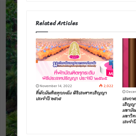
t
e
Related Articles
November 14, 2022
2,022
Decem
ที่พักบัณฑิตทุกระดับ พิธิประสาทปริญญา
ประกาศ
ประจำปี ๒๕๖๕
ปริญญา
มหาบัณฑ
มหาวิท
ประจำป