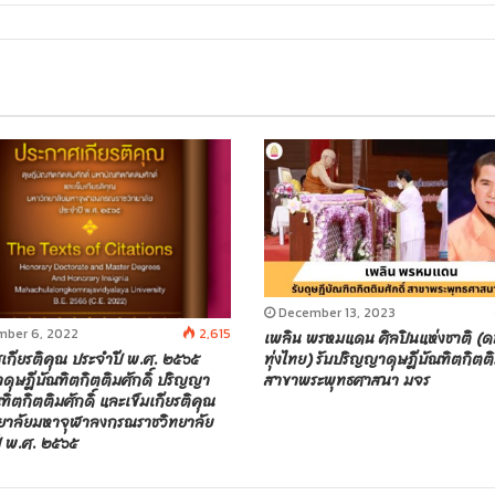
December 13, 2023
ber 6, 2022
2,615
เพลิน พรหมแดน ศิลปินแห่งชาติ (ด
เกียรติคุณ ประจำปี พ.ศ. ๒๕๖๕
ทุ่งไทย) รับปริญญาดุษฎีบัณฑิตกิตติ
ดุษฎีบัณฑิตกิตติมศักดิ์ ปริญญา
สาขาพระพุทธศาสนา มจร
ิตกิตติมศักดิ์ และเข็มเกียรติคุณ
ยาลัยมหาจุฬาลงกรณราชวิทยาลัย
ี พ.ศ. ๒๕๖๕