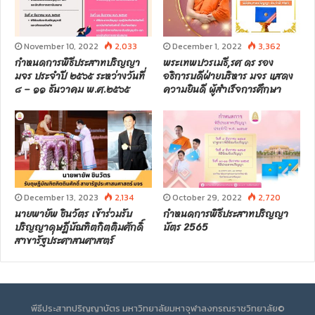
December 1, 2022
3,362
November 10, 2022
2,033
พระเทพปวรเมธี,รศ ดร รอง
กำหนดการพิธีประสาทปริญญา
อธิการบดีฝ่ายบริหาร มจร แสดง
มจร ประจำปี ๒๕๖๕ ระหว่างวันที่
ความยินดี ผู้สำเร็จการศึกษา
๘ – ๑๑ ธันวาคม พ.ศ.๒๕๖๕
December 13, 2023
2,134
October 29, 2022
2,720
นายพายัพ ชินวัตร เข้าร่วมรับ
กำหนดการพิธีประสาทปริญญา
ปริญญาดุษฎีบัณฑิตกิตติมศักดิ์
บัตร 2565
สาขารัฐประศาสนศาสตร์
พีธีประสาทปริญญาบัตร มหาวิทยาลัยมหาจุฬาลงกรณราชวิทยาลัย©