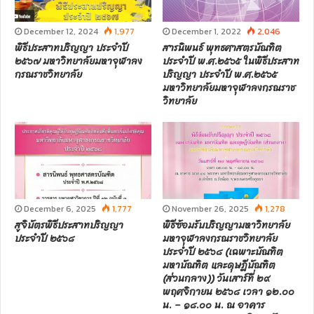
December 12, 2024
1,977
December 1, 2022
2,046
พิธีประสาทปริญญา ประจำปี
สารนิพนธ์ พุทธศาสตรบัณฑิต
๒๕๖๗ มหาวิทยาลัยมหาจุฬาลง
ประจำปี พ.ศ.๒๕๖๕ ในพิธีประสาท
กรณราชวิทยาลัย
ปริญญา ประจำปี พ.ศ.๒๕๖๕
มหาวิทยาลัยมหาจุฬาลงกรณราช
วิทยาลัย
December 6, 2025
1,777
November 26, 2025
1,278
สูจิบัตรพิธีประสาทปริญญา
พิธีซ้อมรับปริญญามหาวิทยาลัย
ประจำปี ๒๕๖๘
มหาจุฬาลงกรณราชวิทยาลัย
ประจำปี ๒๕๖๘ (เฉพาะบัณฑิต
มหาบัณฑิต และดุษฎีบัณฑิต
(ส่วนกลาง)) วันเสาร์ที่ ๒๙
พฤศจิกายน ๒๕๖๘ เวลา ๑๒.๐๐
น. – ๑๘.๐๐ น. ณ อาคาร