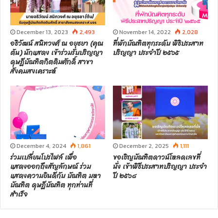
December 13, 2023
2,493
November 14, 2022
2,028
อธิวัฒน์ สนิทวงศ์ ณ อยุธยา (คุณ
ที่พักบัณฑิตทุกระดับ พิธิประสาท
ต้น) นักแสดง เข้าร่วมรับปริญญา
ปริญญา ประจำปี ๒๕๖๕
ดุษฎีบัณฑิตกิตติมศักดิ์ สาขา
สังคมสงเคราะห์
December 4, 2024
1,861
December 2, 2025
1,111
ร่วมเปลี่ยนโปรไฟล์ เพื่อ
ขอเชิญบัณฑิตดาวน์โหลดเลขที่
แสดงออกถึงสัญลักษณ์ ร่วม
นั่ง เข้าพิธีประสาทปริญญา ประจำ
แสดงความยินดีกับ บัณฑิต มหา
ปี ๒๕๖๘
บัณฑิต ดุษฎีบัณฑิต ทุกท่านที่
สำเร็จ