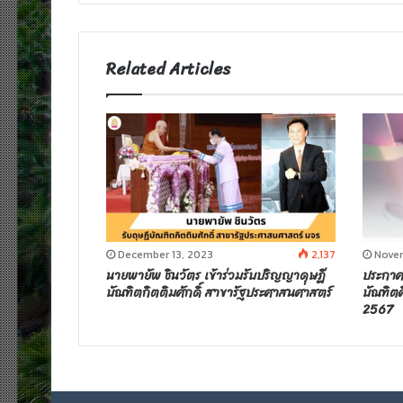
t
e
Related Articles
December 13, 2023
2,137
Novem
นายพายัพ ชินวัตร เข้าร่วมรับปริญญาดุษฎี
ประกาศร
บัณฑิตกิตติมศักดิ์ สาขารัฐประศาสนศาสตร์
บัณฑิต
2567