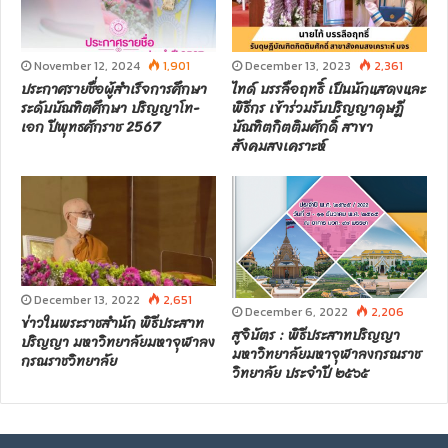
November 12, 2024
1,901
December 13, 2023
2,361
ประกาศรายชื่อผู้สำเร็จการศึกษา
ไทด์ บรรลือฤทธิ์ เป็นนักแสดงและ
ระดับบัณฑิตศึกษา ปริญญาโท-
พิธีกร เข้าร่วมรับปริญญาดุษฎี
เอก ปีพุทธศักราช 2567
บัณฑิตกิตติมศักดิ์ สาขา
สังคมสงเคราะห์
December 13, 2022
2,651
December 6, 2022
2,206
ข่าวในพระราชสำนัก พิธีประสาท
สูจิบัตร : พิธีประสาทปริญญา
ปริญญา มหาวิทยาลัยมหาจุฬาลง
มหาวิทยาลัยมหาจุฬาลงกรณราช
กรณราชวิทยาลัย
วิทยาลัย ประจำปี ๒๕๖๕