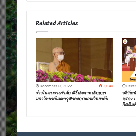
t
e
Related Articles
December 13, 2022
2,648
Decem
ข่าวในพระราชสำนัก พิธีประสาทปริญญา
อธิวัฒน
มหาวิทยาลัยมหาจุฬาลงกรณราชวิทยาลัย
แสดง เข
กิตติมศ