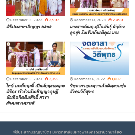
December 13, 2022
2,997
December 13, 2023
2,090
พิธีประสาทปริญญา ๒๕๖๕
นางสาวรัชนก ศรีโลพันธุ์ นักร้อง
ลูกทุ่ง รับเข็มเกียรติคุณ มจร
December 13, 2023
2,355
December 6, 2022
1,887
ไทด์ บรรลือฤทธิ์ เป็นนักแสดงและ
จิตอาสาและความรับผิดชอบต่อ
พิธีกร เข้าร่วมรับปริญญาดุษฎี
สังคมวิถีพุทธ
บัณฑิตกิตติมศักดิ์ สาขา
สังคมสงเคราะห์
พีธีประสาทปริญญาบัตร มหาวิทยาลัยมหาจุฬาลงกรณราชวิทยาลัย©