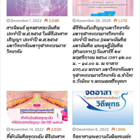
December 1, 2022
2,046
November 26, 2025
1,278
สารนิพนธ์ พุทธศาสตรบัณฑิต
พิธีซ้อมรับปริญญามหาวิทยาลัย
ประจำปี พ.ศ.๒๕๖๕ ในพิธีประสาท
มหาจุฬาลงกรณราชวิทยาลัย
ปริญญา ประจำปี พ.ศ.๒๕๖๕
ประจำปี ๒๕๖๘ (เฉพาะบัณฑิต
มหาวิทยาลัยมหาจุฬาลงกรณราช
มหาบัณฑิต และดุษฎีบัณฑิต
วิทยาลัย
(ส่วนกลาง)) วันเสาร์ที่ ๒๙
พฤศจิกายน ๒๕๖๘ เวลา ๑๒.๐๐
น. – ๑๘.๐๐ น. ณ อาคาร
มวก.๔๘ พรรษา มหาวิทยาลัยมหา
จุฬาลงกรณราชวิทยาลัย ต.ลำไทร
อ.วังน้อย จ.พระนครศรีอยุธยา
November 14, 2022
2,020
December 6, 2022
1,886
ที่พักบัณฑิตทุกระดับ พิธิประสาท
จิตอาสาและความรับผิดชอบต่อ